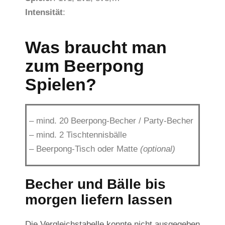
Intensität
:
Was braucht man
zum Beerpong
Spielen?
– mind. 20 Beerpong-Becher / Party-Becher
– mind. 2 Tischtennisbälle
–
Beerpong-Tisch oder Matte
(optional)
Becher und Bälle bis
morgen liefern lassen
Die Vergleichstabelle konnte nicht ausgegeben