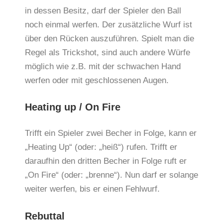
in dessen Besitz, darf der Spieler den Ball
noch einmal werfen. Der zusätzliche Wurf ist
über den Rücken auszuführen. Spielt man die
Regel als Trickshot, sind auch andere Würfe
möglich wie z.B. mit der schwachen Hand
werfen oder mit geschlossenen Augen.
Heating up / On Fire
Trifft ein Spieler zwei Becher in Folge, kann er
„Heating Up“ (oder: „heiß“) rufen. Trifft er
daraufhin den dritten Becher in Folge ruft er
„On Fire“ (oder: „brenne“). Nun darf er solange
weiter werfen, bis er einen Fehlwurf.
Rebuttal