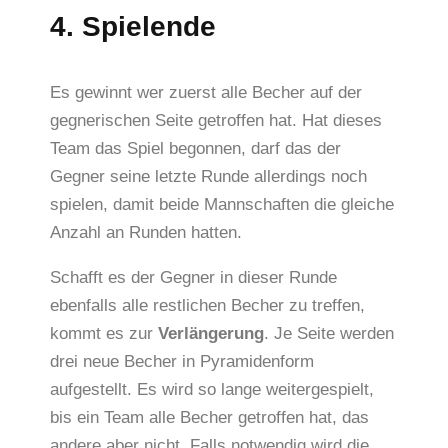
4. Spielende
Es gewinnt wer zuerst alle Becher auf der
gegnerischen Seite getroffen hat. Hat dieses
Team das Spiel begonnen, darf das der
Gegner seine letzte Runde allerdings noch
spielen, damit beide Mannschaften die gleiche
Anzahl an Runden hatten.
Schafft es der Gegner in dieser Runde
ebenfalls alle restlichen Becher zu treffen,
kommt es zur
Verlängerung
. Je Seite werden
drei neue Becher in Pyramidenform
aufgestellt. Es wird so lange weitergespielt,
bis ein Team alle Becher getroffen hat, das
andere aber nicht. Falls notwendig wird die