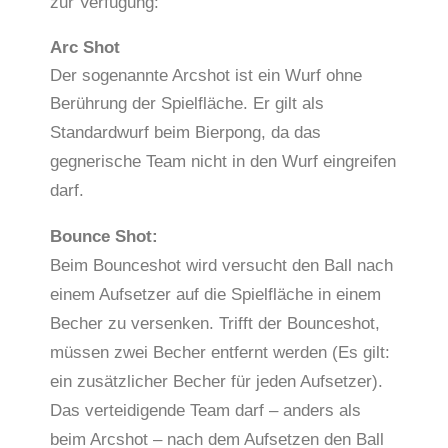
zur Verfügung:
Arc Shot
Der sogenannte Arcshot ist ein Wurf ohne
Berührung der Spielfläche. Er gilt als
Bierpong, da das
Standardwurf beim
gegnerische Team nicht in den Wurf eingreifen
darf.
Bounce Shot:
Beim Bounceshot wird versucht den Ball nach
einem Aufsetzer auf die Spielfläche in einem
Becher zu versenken. Trifft der Bounceshot,
müssen zwei Becher entfernt werden (Es gilt:
ein zusätzlicher Becher für jeden Aufsetzer).
Das verteidigende Team darf – anders als
beim Arcshot – nach dem Aufsetzen den Ball