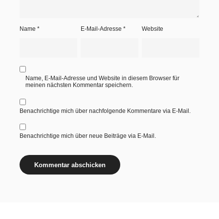
Name
*
E-Mail-Adresse
*
Website
Name, E-Mail-Adresse und Website in diesem Browser für
meinen nächsten Kommentar speichern.
Benachrichtige mich über nachfolgende Kommentare via E-Mail.
Benachrichtige mich über neue Beiträge via E-Mail.