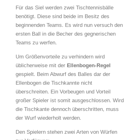
Für das Siel werden zwei Tischtennisbälle
benötigt. Diese sind beide im Besitz des
beginnenden Teams. Es wird nun versuch den
ersten Ball in die Becher des gegnerischen
Teams zu werfen.
Um Größenvorteile zu verhindern wird
üblicherweise mit der
Ellenbogen-Regel
gespielt. Beim Abwurf des Balles dar der
Ellenbogen die Tischkannte nicht
überschreiten. Ein Vorbeugen und Vorteil
großer Spieler ist somit ausgeschlossen. Wird
die Tischkante dennoch überschritten, muss
der Wurf wiederholt werden.
Den Spielern stehen zwei Arten von Würfen