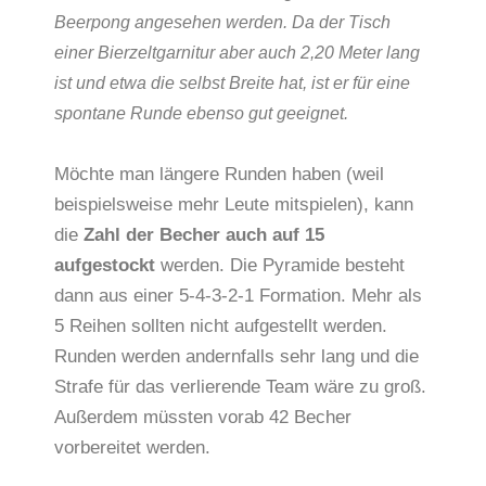
Beerpong angesehen werden. Da der Tisch
einer Bierzeltgarnitur aber auch 2,20 Meter lang
ist und etwa die selbst Breite hat, ist er für eine
spontane Runde ebenso gut geeignet.
Möchte man längere Runden haben (weil
beispielsweise mehr Leute mitspielen), kann
die
Zahl der Becher auch auf 15
aufgestockt
werden. Die Pyramide besteht
dann aus einer 5-4-3-2-1 Formation. Mehr als
5 Reihen sollten nicht aufgestellt werden.
Runden werden andernfalls sehr lang und die
Strafe für das verlierende Team wäre zu groß.
Außerdem müssten vorab 42 Becher
vorbereitet werden.