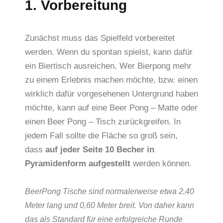
1. Vorbereitung
Zunächst muss das Spielfeld vorbereitet
werden. Wenn du spontan spielst, kann dafür
ein Biertisch ausreichen. Wer Bierpong mehr
zu einem Erlebnis machen möchte, bzw. einen
wirklich dafür vorgesehenen Untergrund haben
möchte, kann auf eine Beer Pong – Matte oder
einen Beer Pong – Tisch zurückgreifen. In
jedem Fall sollte die Fläche so groß sein,
dass
auf jeder Seite 10 Becher in
Pyramidenform aufgestellt
werden können.
BeerPong Tische sind normalerweise etwa 2,40
Meter lang und 0,60 Meter breit. Von daher kann
das als Standard für eine erfolgreiche Runde