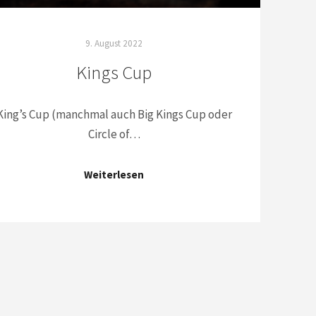
9. August 2022
Kings Cup
King’s Cup (manchmal auch Big Kings Cup oder
Circle of…
Weiterlesen