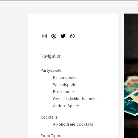
Navigation
Partyspiele
Kartenspiele
Würfelspiele
Brettspiele
Geschicklichkeitsspiele
Andere Spiele
Cocktails
Alkoholfreie Cocktails
Food-Tipps