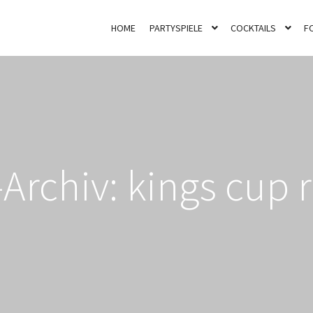
HOME
PARTYSPIELE
COCKTAILS
F
-Archiv:
kings cup r