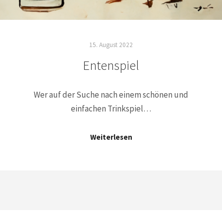
15. August 2022
Entenspiel
Wer auf der Suche nach einem schönen und
einfachen Trinkspiel…
Weiterlesen