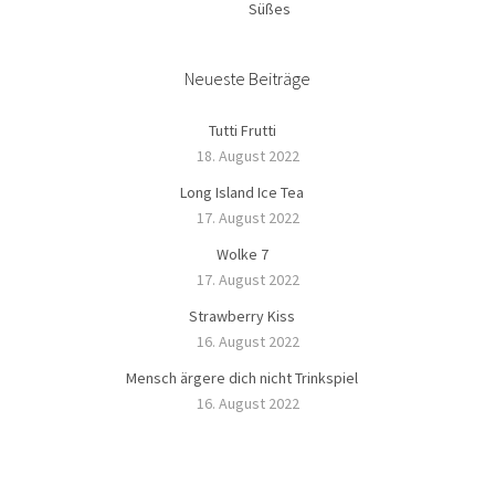
Süßes
Neueste Beiträge
Tutti Frutti
18. August 2022
Long Island Ice Tea
17. August 2022
Wolke 7
17. August 2022
Strawberry Kiss
16. August 2022
Mensch ärgere dich nicht Trinkspiel
16. August 2022